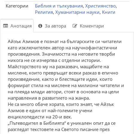
Категории
Библия и тълкувания
,
Християнство
,
Религия
,
Хуманитарни науки
,
Книги
Анотация
За автора
Коментари
Айзък Азимов е познат на българските си читатели
като изключителен автор на научнофантастични
произведения. Значимостта на неговите творби
никога не се изчерпва с отделни истории.
Майсторството му на разказвач, мащабите на
мислене, които превръщат всеки разказ в епично
произведение, както и блестящите идеи, които
формират стила на мислене на милиони читатели и
на плеяда млади автори, стоят в основата на цели
направления в развитието на жанра.
Не са много обаче хората, които знаят, че Айзък
Азимов е един от най-големите учени
енциклопедисти на 20-и век.
„Пътеводител в Библията“ е уникален опит да се
разгледат текстовете на Светото писание през