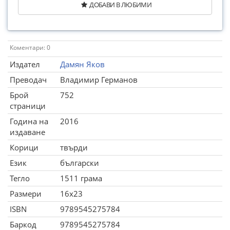
ДОБАВИ В ЛЮБИМИ
Коментари: 0
Издател
Дамян Яков
Преводач
Владимир Германов
Брой
752
страници
Година на
2016
издаване
Корици
твърди
Език
български
Тегло
1511 грама
Размери
16x23
ISBN
9789545275784
Баркод
9789545275784