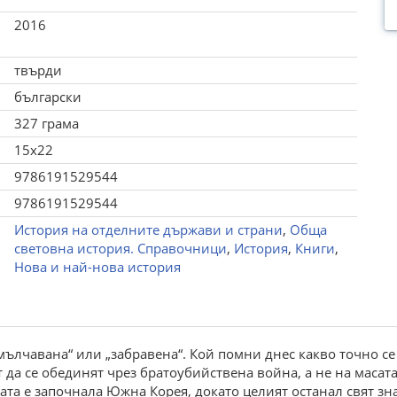
2016
твърди
български
327 грама
15x22
9786191529544
9786191529544
История на отделните държави и страни
,
Обща
световна история. Справочници
,
История
,
Книги
,
Нова и най-нова история
мълчавана“ или „забравена“. Кой помни днес какво точно се
т да се обединят чрез братоубийствена война, а не на масат
ата е започнала Южна Корея, докато целият останал свят зн