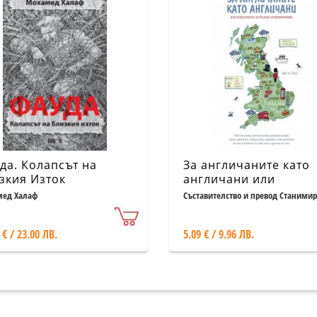
да. Колапсът на
За англичаните като
зкия Изток
англичани или
изкуството да бъдеш
ед Халаф
Съставителство и превод Станимир
Йотов; Силвия Николаева
островитянин
 € / 23.00 ЛВ.
5.09 € / 9.96 ЛВ.