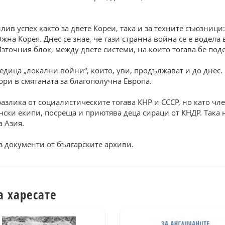
ив успех както за двете Кореи, така и за техните съюзници:
на Корея. Днес се знае, че тази странна война се е водела
зточния блок, между двете системи, на които тогава бе поде
едица „локални войни“, които, уви, продължават и до днес. 
дори в смятаната за благополучна Европа.
разлика от социалистическите тогава КНР и СССР, но като ч
ки екипи, посреща и приютява деца сираци от КНДР. Така н
а Азия.
ез документи от българските архиви.
а харесате