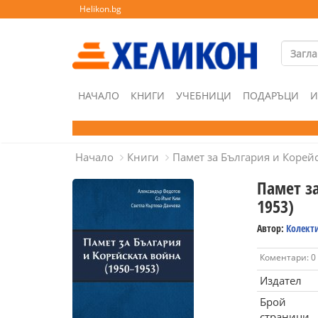
Helikon.bg
НАЧАЛО
КНИГИ
УЧЕБНИЦИ
ПОДАРЪЦИ
И
Начало
Книги
Памет за България и Корейс
Памет за
1953)
Автор:
Колект
Коментари: 0
Издател
Брой
страници