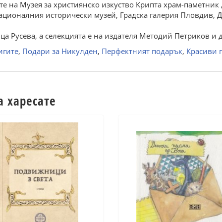
те на Музея за християнско изкуство Крипта храм-паметник
Националния исторически музей, Градска галерия Пловдив, 
ица Русева, а селекцията е на издателя Методий Петриков и д
игите
,
Подари за Никулден
,
Перфектният подарък
,
Красиви 
а харесате