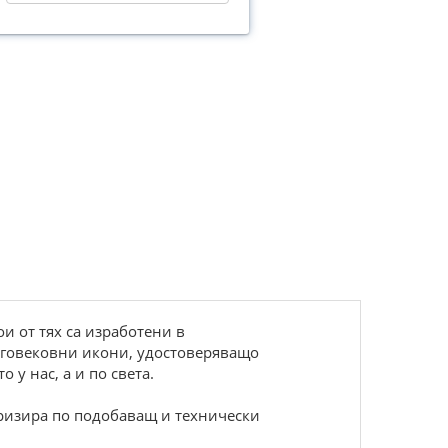
и от тях са изработени в
ноговековни икони, удостоверяващо
 у нас, а и по света.
яризира по подобаващ и технически