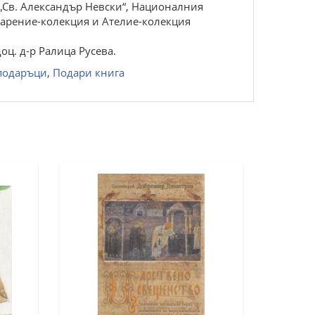
 „Св. Александър Невски“, Националния
Дарение-колекция и Ателие-колекция
оц. д-р Ралица Русева.
подаръци
,
Подари книга