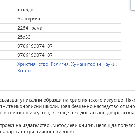
твърди
български
2254 грама
25x33
9786199074107
9786199074107
Християнство
,
Религия
,
Хуманитарни науки
,
Книги
създават уникални образци на християнското изкуство. Няко
естните иконописни школи. Това безценно наследство от м
и световно изкуство, все още не е достатъчно добре познато
 проект на издателство „Методиеви книги”, целящ да попул
ългарската християнска живопис.