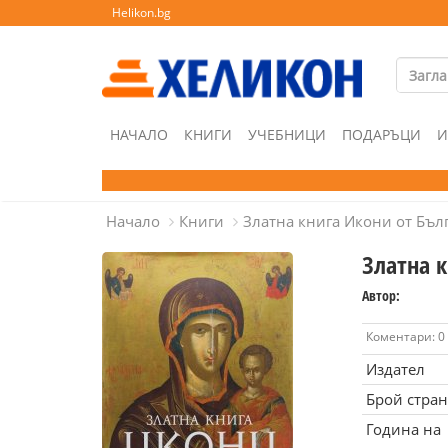
Helikon.bg
НАЧАЛО
КНИГИ
УЧЕБНИЦИ
ПОДАРЪЦИ
И
Начало
Книги
Златна книга Икони от Бълга
Златна к
Автор:
Коментари: 0
Издател
Брой стра
Година на