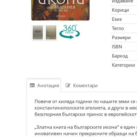
издаване
Корици
Език
Тегло
Размери
ISBN
Баркод
Категории
Анотация
Коментари
Повече от хиляда години по нашите земи се 
константинополските ателиета, а други в м
безспорния български принос в европейското 
„Златна книга на българските икони” е един
иновативен начин прекрасните образци на б