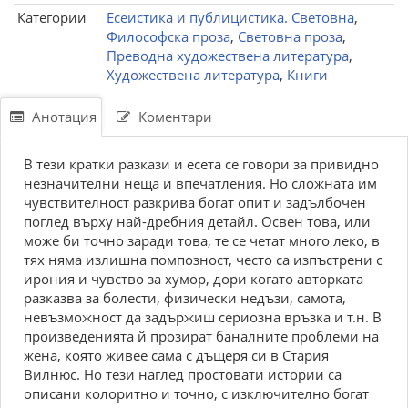
Категории
Есеистика и публицистика. Световна
,
Философска проза
,
Световна проза
,
Преводна художествена литература
,
Художествена литература
,
Книги
Анотация
Коментари
В тези кратки разкази и есета се говори за привидно
незначителни неща и впечатления. Но сложната им
чувствителност разкрива богат опит и задълбочен
поглед върху най-дребния детайл. Освен това, или
може би точно заради това, те се четат много леко, в
тях няма излишна помпозност, често са изпъстрени с
ирония и чувство за хумор, дори когато авторката
разказва за болести, физически недъзи, самота,
невъзможност да задържиш сериозна връзка и т.н. В
произведенията й прозират баналните проблеми на
жена, която живее сама с дъщеря си в Стария
Вилнюс. Но тези наглед простовати истории са
описани колоритно и точно, с изключително богат