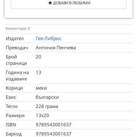
ДОБАВИ В ЛЮБИМИ
Коментари: 0
Издател
Гея-Либрис
Преводач
Антония Пенчева
Брой
20
страници
Година на
13
издаване
Корици
меки
Език
български
Тегло
228 грама
Размери
13x20
ISBN
9789543001637
Баркод
9789543001637