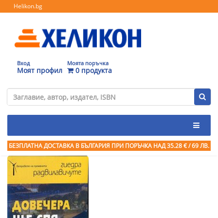
Helikon.bg
Вход
Моята поръчка
Моят профил
0 продукта
БЕЗПЛАТНА ДОСТАВКА В БЪЛГАРИЯ ПРИ ПОРЪЧКА
НАД 35.28 € / 69 ЛВ.