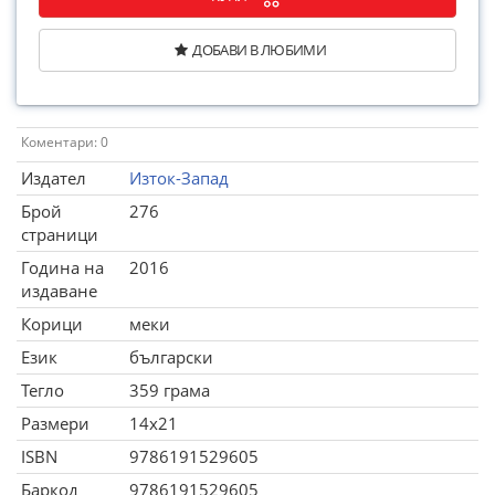
ДОБАВИ В ЛЮБИМИ
Коментари: 0
Издател
Изток-Запад
Брой
276
страници
Година на
2016
издаване
Корици
меки
Език
български
Тегло
359 грама
Размери
14x21
ISBN
9786191529605
Баркод
9786191529605