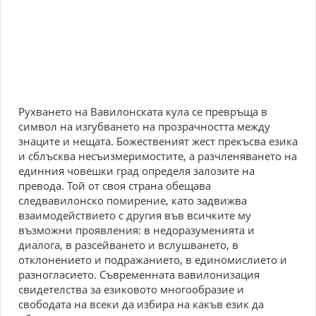
Рухването на Вавилонската кула се превръща в
символ на изгубването на прозрачността между
знаците и нещата. Божественият жест прекъсва езика
и сблъсква несъизмеримостите, а разчленяването на
единния човешки град определя залозите на
превода. Той от своя страна обещава
следвавилонско помирение, като задвижва
взаимодействието с другия във всичките му
възможни проявления: в недоразуменията и
диалога, в разсейването и вслушването, в
отклонението и подражанието, в единомислието и
разногласието. Съвременната вавилонизация
свидетелства за езиковото многообразие и
свободата на всеки да избира на какъв език да