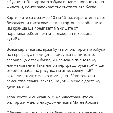
с букви от българската азбука и наименованията на
животни, които започват със съответната буква.
Картичките са с размер 10 на 15 см, изработени са от
безопасен и висококачествен картон, а заоблените
им краища ще предпазят мъниците от
нараняване.Комплектът е опакован в красива
кутийка.
Всяка картичка съдържа буква от българската азбука
на гърба си, а на лицето – рисунка на животно,
започващо с тази буква, и изписано пълното му
наименование. Така например срещу буква „А” – ще
откриете забавна рисунка на агне; срещу – „В” –
закачлив вълк с малко вълче; на „З” ви очакват
семейство сладки зачета; на „М” – Мечо с двете му
дечица, и т.н.
Това, което и уникално, е, че илюстрациите са
български – дело на художничката Матея Аркова.
Образователните карти с букви, цифри, предмети и