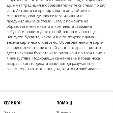
др. имат традиция в образователните системи по цял
свят. Активно се препоръчват в английските,
френските, скандинавските училищни и
предучилищни системи. Сега, с помощта на
образователните карти в комплекта „Забавна
азбука”, и вашето дете от най-ранна възраст ще
наизусти буквите, както и ще ги свърже с дума –
весела картинка с животно. Образователните карти
се препоръчват още от най-ранна възраст – когато
детето схваща буквата като рисунка и по този начин
я наизустява. Подходящи са най-вече в градинска
възраст, когато децата започват да разучават и
запаметяват активно нещата, които ги заобикалят.
ХЕЛИКОН
ПОМОЩ
За нас
Търсене