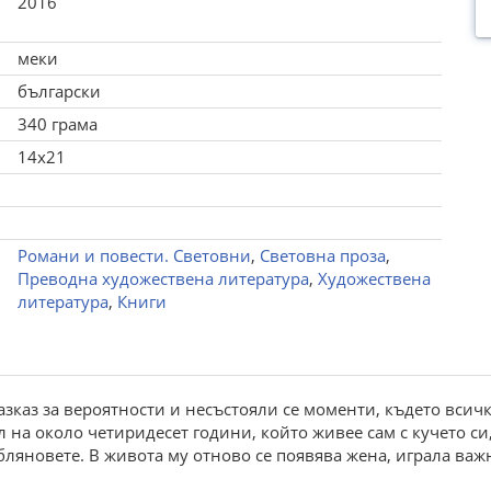
2016
меки
български
340 грама
14x21
Романи и повести. Световни
,
Световна проза
,
Преводна художествена литература
,
Художествена
литература
,
Книги
разказ за вероятности и несъстояли се моменти, където всич
ел на около четиридесет години, който живее сам с кучето с
ляновете. В живота му отново се появява жена, играла важ