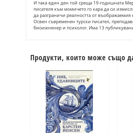
И така един ден той среща 19-годишната Ме
писателя към момичето го кара да си измисля
да разграничи реалността от въображаемия с
Освен съвременен турски писател, преподав
биоижненер и психолог. Има 13 публикувани
Продукти, които може също д