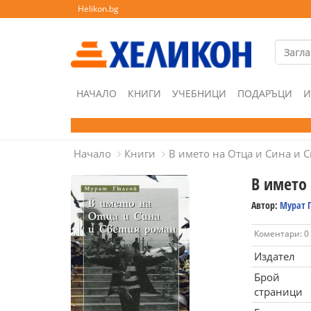
Helikon.bg
НАЧАЛО
КНИГИ
УЧЕБНИЦИ
ПОДАРЪЦИ
И
Начало
Книги
В името на Отца и Сина и 
В името
Автор:
Мурат 
Коментари: 0
Издател
Брой
страници