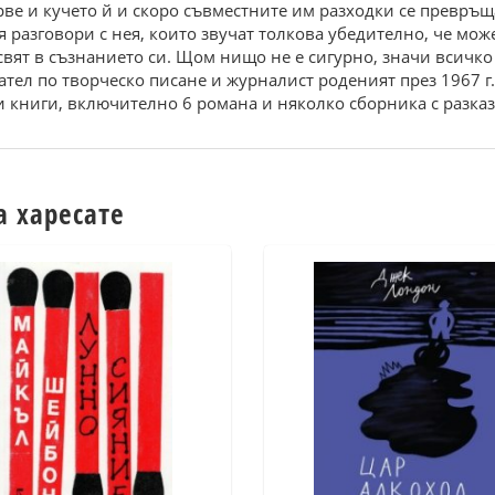
рве и кучето й и скоро съвместните им разходки се превръ
 разговори с нея, които звучат толкова убедително, че може 
вят в съзнанието си. Щом нищо не е сигурно, значи всичко 
ател по творческо писане и журналист роденият през 1967 г
 книги, включително 6 романа и няколко сборника с разказ
а харесате