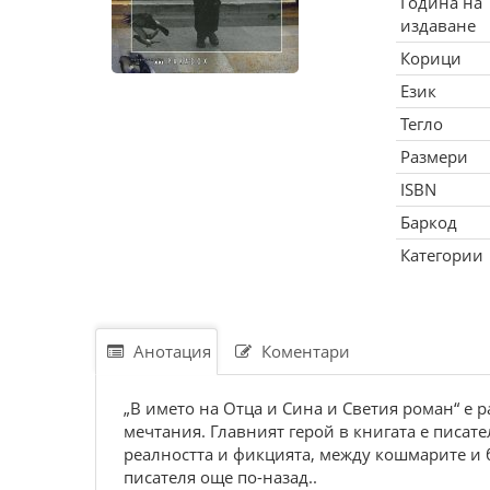
Година на
издаване
Корици
Език
Тегло
Размери
ISBN
Баркод
Категории
Анотация
Коментари
„В името на Отца и Сина и Светия роман“ е 
мечтания. Главният герой в книгата е писат
реалността и фикцията, между кошмарите и б
писателя още по-назад..