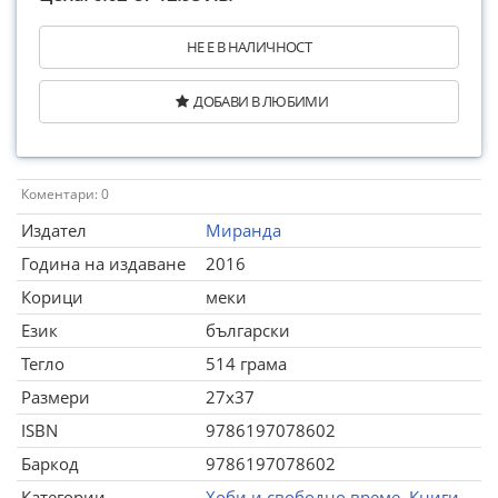
НЕ Е В НАЛИЧНОСТ
ДОБАВИ В ЛЮБИМИ
Коментари: 0
Издател
Миранда
Година на издаване
2016
Корици
меки
Език
български
Тегло
514 грама
Размери
27x37
ISBN
9786197078602
Баркод
9786197078602
Категории
Хоби и свободно време
,
Книги