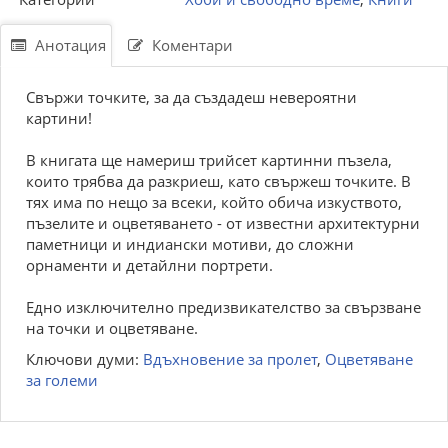
Анотация
Коментари
Свържи точките, за да създадеш невероятни
картини!
В книгата ще намериш трийсет картинни пъзела,
които трябва да разкриеш, като свържеш точките. В
тях има по нещо за всеки, който обича изкуството,
пъзелите и оцветяването - от известни архитектурни
паметници и индиански мотиви, до сложни
орнаменти и детайлни портрети.
Едно изключително предизвикателство за свързване
на точки и оцветяване.
Ключови думи:
Вдъхновение за пролет
,
Оцветяване
за големи