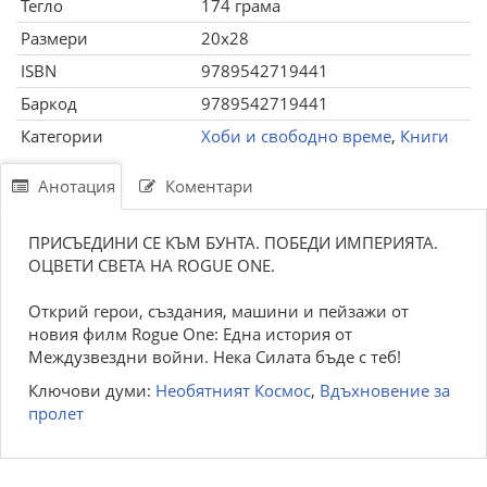
Тегло
174 грама
Размери
20x28
ISBN
9789542719441
Баркод
9789542719441
Категории
Хоби и свободно време
,
Книги
Анотация
Коментари
ПРИСЪЕДИНИ СЕ КЪМ БУНТА. ПОБЕДИ ИМПЕРИЯТА.
ОЦВЕТИ СВЕТА НА ROGUE ONE.
Открий герои, създания, машини и пейзажи от
новия филм Rogue One: Една история от
Междузвездни войни. Нека Силата бъде с теб!
Ключови думи:
Необятният Космос
,
Вдъхновение за
пролет