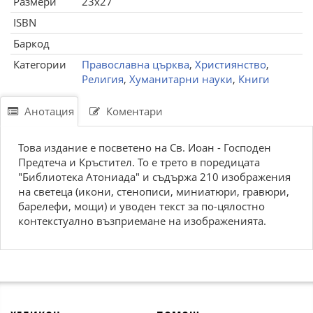
Размери
23x27
ISBN
Баркод
Категории
Православна църква
,
Християнство
,
Религия
,
Хуманитарни науки
,
Книги
Анотация
Коментари
Това издание е посветено на Св. Иоан - Господен
Предтеча и Кръстител. То е трето в поредицата
"Библиотека Атониада" и съдържа 210 изображения
на светеца (икони, стенописи, миниатюри, гравюри,
барелефи, мощи) и уводен текст за по-цялостно
контекстуално възприемане на изображенията.