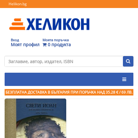
Helikon.bg
Вход
Моята поръчка
Моят профил
0 продукта
БЕЗПЛАТНА ДОСТАВКА В БЪЛГАРИЯ ПРИ ПОРЪЧКА
НАД 35.28 € / 69 ЛВ.