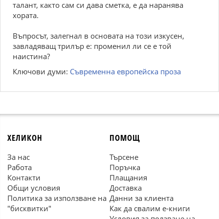
талант, както сам си дава сметка, е да наранява
хората.
Въпросът, залегнал в основата на този изкусен,
завладяващ трилър е: променил ли се е той
наистина?
Ключови думи:
Съвременна европейска проза
ХЕЛИКОН
ПОМОЩ
За нас
Търсене
Работа
Поръчка
Контакти
Плащания
Общи условия
Доставка
Политика за използване на
Данни за клиента
"бисквитки"
Как да свалим е-книги
Условия за ползване на