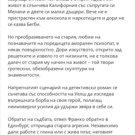
живот в слънчева Калифорния със съпругата си
Мелани и двете си малки дъщери. Вече не е
пристрастен към алкохола и наркотиците и дори не
се казва Бегби.
Но преобразяването на стария, любим на
познавачите на поредицата аморален психопат, е
някак повърхностно. Дори изкуството, открито зад
решетките и извело го от низините, не е толкова
далеч от стария му начин на живот – той твори
гротескни, обезобразени скулптури на
знаменитости.
Напрегнатият сценарий на детективски роман се
съчетава със способността на Уелш да изследва
вътрешната борба на своя герой, полагащ
неимоверни усилия да удържи звяра в себе си.
Обратът на съдбата, отвел Франко обратно в
Единбург, отприщва старата агресия. Независимо
дали работи с глина или с жива плът, неговият