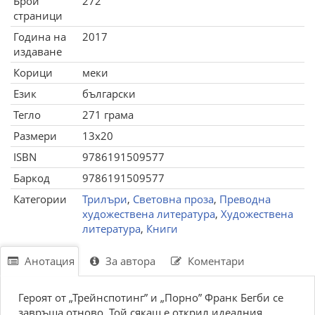
Брой
272
страници
Година на
2017
издаване
Корици
меки
Език
български
Тегло
271 грама
Размери
13x20
ISBN
9786191509577
Баркод
9786191509577
Категории
Трилъри
,
Световна проза
,
Преводна
художествена литература
,
Художествена
литература
,
Книги
Анотация
За автора
Коментари
Героят от „Трейнспотинг” и „Порно” Франк Бегби се
завръща отново. Той сякаш е открил идеалния