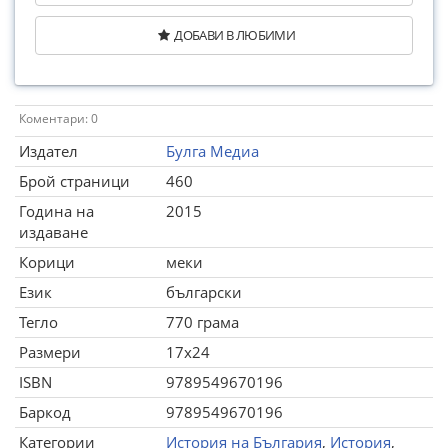
ДОБАВИ В ЛЮБИМИ
Коментари: 0
Издател
Булга Медиа
Брой страници
460
Година на
2015
издаване
Корици
меки
Език
български
Тегло
770 грама
Размери
17x24
ISBN
9789549670196
Баркод
9789549670196
Категории
История на България
,
История
,