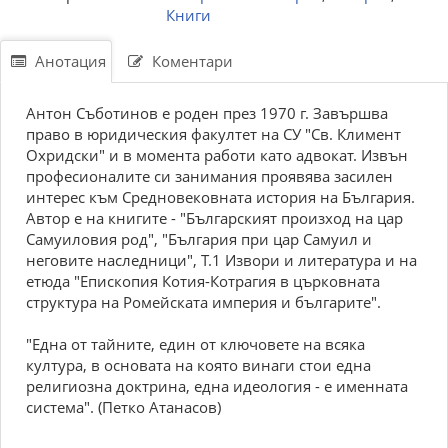
Книги
Анотация
Коментари
Антон Съботинов е роден през 1970 г. Завършва
право в юридическия факултет на СУ "Св. Климент
Охридски" и в момента работи като адвокат. Извън
професионалите си занимания проявява засилен
интерес към Средновековната история на България.
Автор е на книгите - "Българският произход на цар
Самуиловия род", "България при цар Самуил и
неговите наследници", Т.1 Извори и литература и на
етюда "Епископия Котия-Котрагия в църковната
структура на Ромейската империя и българите".
"Една от тайните, един от ключовете на всяка
култура, в основата на която винаги стои една
религиозна доктрина, една идеология - е именната
система". (Петко Атанасов)