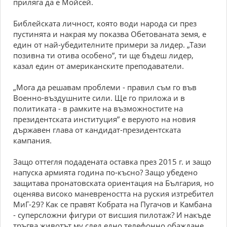
приляга да е Мойсей.
Библейската личност, която води народа си през
пустинята и накрая му показва Обетованата земя, е
един от най-убедителните примери за лидер. „Тази
позивна ти отива особено”, ти ще бъдеш лидер,
казал един от американските преподаватели.
„Мога да решавам проблеми - правил съм го във
Военно-въздушните сили. Ще го приложа и в
политиката - в рамките на възможностите на
президентската институция” е веруюто на новия
държавен глава от кандидат-президентската
кампания.
Защо оттегля подадената оставка през 2015 г. и защо
напуска армията година по-късно? Защо убедено
защитава пронатовската ориентация на България, но
оценява високо маневреността на руския изтребител
МиГ-29? Как се правят Кобрата на Пугачов и Камбана
- суперсложни фигури от висшия пилотаж? И накъде
тръгва животът му след едно телефонно обаждане