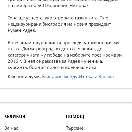
на лидера на БСП Корнелия Нинова?
Това ще узнаете, ако отворите тази книга. Тя е
нецензурирана биография на новия президент
Румен Радев.
В нея двама журналисти проследяват жизнения му
път от Димитровград, където се е родил, до
категоричната му победа на изборите през ноември
2016 г. В нея се разказва за Радев - ученика,
курсанта, бойния пилот и военачалника.
Ключови думи:
България между Изтока и Запада
ХЕЛИКОН
ПОМОЩ
За нас
Търсене