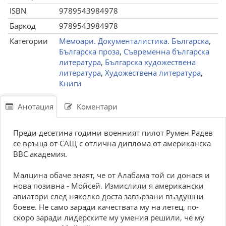
ISBN
9789543984978
Баркод
9789543984978
Категории
Мемоари. Документалистика. Българска
,
Българска проза
,
Съвременна българска
литература
,
Българска художествена
литература
,
Художествена литература
,
Книги
Анотация
Коментари
Преди десетина години военният пилот Румен Радев
се връща от САЩ с отлична диплома от американска
ВВС академия.
Малцина обаче знаят, че от Алабама той си донася и
нова позивна - Мойсей. Измислили я американски
авиатори след няколко доста завързани въздушни
боеве. Не само заради качествата му на летец, по-
скоро заради лидерските му умения решили, че му