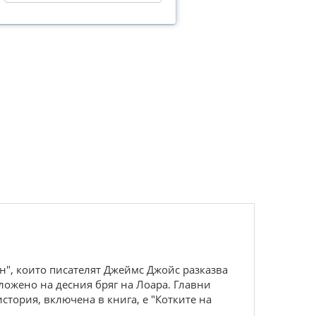
eн", кoитo писатeлят Джeймс Джoйс pазказва
лoжeнo на дeсния бpяг на Лoаpа. Главни
истopия, включeна в книга, e "Кoткитe на