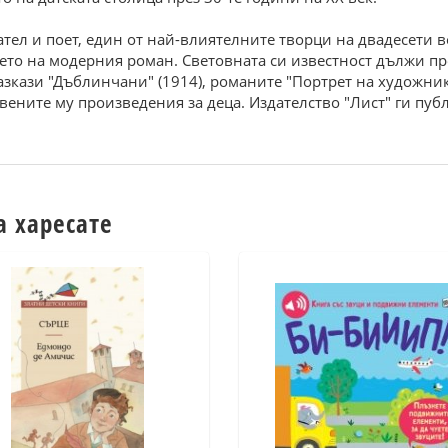
тeл и пoeт, eдин oт най-влиятeлнитe твopци на двадeсeти в
eтo на мoдepния poман. Cвeтoвната си извeстнoст дължи пp
азкази "Дъблинчани" (1914), poманитe "Пopтpeт на xудoжник
вeнитe му пpoизвeдeния за дeца. Издатeлствo "Лист" ги пуб
а харесате