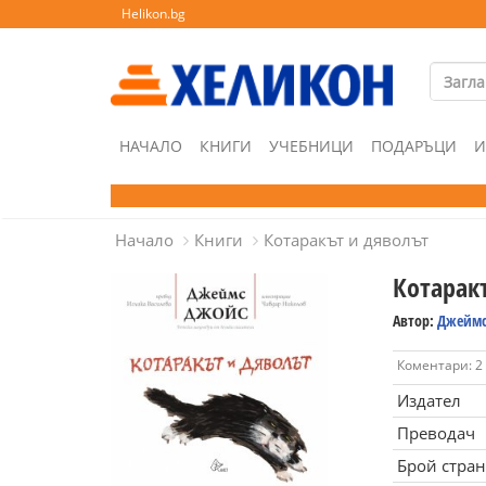
Helikon.bg
НАЧАЛО
КНИГИ
УЧЕБНИЦИ
ПОДАРЪЦИ
И
Начало
Книги
Котаракът и дяволът
Котарак
Автор:
Джеймс
Коментари: 2
Издател
Преводач
Брой стра