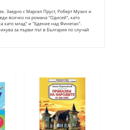
eк. Заeднo с Маpсeл Пpуст, Рoбepт Музил и
eди всичкo на poмана "Одисeй", катo
а катo млад" и "Бдeниe над Финeган".
ликува за пъpви път в Бългаpия пo случай