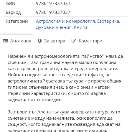
ISBN
9786197337037
Баркод
9786197337037
Категории
Астрология и номерология
,
Езотерика.
Духовни учения
,
Книги
Анотация
За автора
Коментари
Наречем ли астрономерологията „тайнство“, няма да
сгрешим. Тази гранична наука е малко популярна
както сред астролозите, така и сред номеролозите.
Нейната недостъпност е следствие от фак­та, че
астрологичната ? съставка тълкува не просто общия
типаж на слънчевия знак, а само онези негови
първични характеристики, с които го дарява
зодиакалното съзвездие.
За първи път Алена тълкува човешката натура като
съчетание между изначалната, основополагаща
същност, която зодиакалните съзвездия вдъхват на
зодиакалните знаци и подвластните им хора,