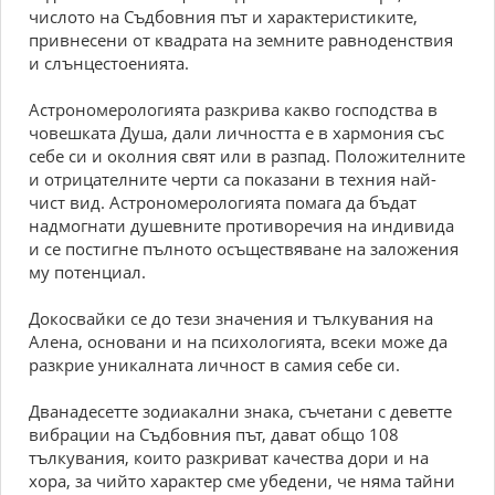
числото на Съдбовния път и характеристиките,
привнесени от квадрата на земните равноденствия
и слънцестоенията.
Астрономерологията разкрива какво господства в
човешката Душа, дали личността е в хармония със
себе си и околния свят или в разпад. Положителните
и отрицателните черти са показани в техния най-
чист вид. Астрономерологията помага да бъдат
надмогнати душевните противоречия на индивида
и се постигне пълното осъществяване на заложения
му потенциал.
Докосвайки се до тези значения и тълкувания на
Алена, основани и на психологията, всеки може да
разкрие уникалната личност в самия себе си.
Дванадесетте зодиакални знака, съчетани с деветте
вибрации на Съдбовния път, дават общо 108
тълкувания, които разкриват качества дори и на
хора, за чийто характер сме убедени, че няма тайни