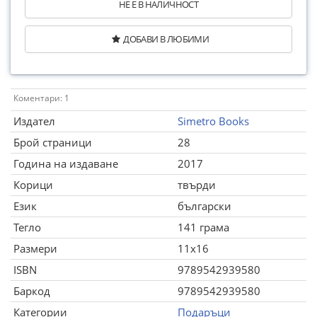
НЕ Е В НАЛИЧНОСТ
ДОБАВИ В ЛЮБИМИ
Коментари: 1
Издател
Simetro Books
Брой страници
28
Година на издаване
2017
Корици
твърди
Език
български
Тегло
141 грама
Размери
11x16
ISBN
9789542939580
Баркод
9789542939580
Категории
Подаръци