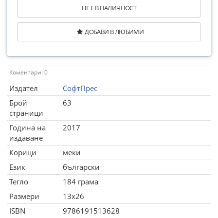
НЕ Е В НАЛИЧНОСТ
ДОБАВИ В ЛЮБИМИ
Коментари: 0
Издател
СофтПрес
Брой
63
страници
Година на
2017
издаване
Корици
меки
Език
български
Тегло
184 грама
Размери
13x26
ISBN
9786191513628