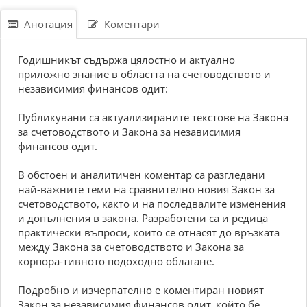
Анотация
Коментари
Годишникът съдържа цялостно и актуално
приложно знание в областта на счетоводството и
независимия финансов одит:
Публикувани са актуализираните текстове на Закона
за счетоводството и Закона за независимия
финансов одит.
В обстоен и аналитичен коментар са разгледани
най-важните теми на сравнително новия Закон за
счетоводството, както и на последвалите изменения
и допълнения в закона. Разработени са и редица
практически въпроси, които се отнасят до връзката
между Закона за счетоводството и Закона за
корпора-тивното подоходно облагане.
Подробно и изчерпателно е коментиран новият
Закон за независимия финансов одит, който бе