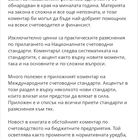
обнародван в края на миналата година. Материята
на закона е сложна и все още непозната, и този
коментар би могъл да бъде най-добрият помощник
на всеки счетоводител и финансист.
Изключително ценни са практическите разяснения
по прилагането на Националните счетоводни
стандарти. Коментарът следва систематиката на
стандартите, с акцент както върху новите моменти,
така и на основните и по-сложни въпроси.
Много полезен е приложният коментар на
Международните счетоводни стандарти. Акцентът в
този раздел е върху няколкото нови стандарти,
които влизат или предстои да влязат в сила.
Приложен е и списък на всички приети стандарти и
разяснения към тях.
Новост в книгата е обстойният коментар по
счетоводството на бюджетните предприятия. Той
осветлява както промените в нормативната уредба,