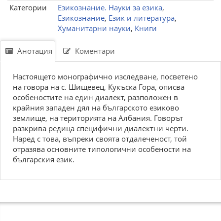
Категории
Езикознание. Науки за езика
,
Езикознание
,
Език и литература
,
Хуманитарни науки
,
Книги
Анотация
Коментари
Настоящето монографично изследване, посветено
на говора на с. Шищевец, Кукъска Гора, описва
особеностите на един диалект, разположен в
крайния западен дял на българското езиково
землище, на територията на Албания. Говорът
разкрива редица специфични диалектни черти.
Наред с това, въпреки своята отдалеченост, той
отразява основните типологични особености на
българския език.