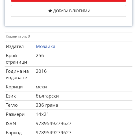
ДОБАВИ В ЛЮБИМИ
Коментари: 0
Издател
Мозайка
Брой
256
страници
Година на
2016
издаване
Корици
меки
Език
български
Тегло
336 грама
Размери
14x21
ISBN
9789549279627
Баркод
9789549279627