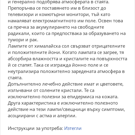
и генерално подобрява атмосферата в стаята.
Препоръчва се поставянето им в близост до
телевизори и комютърни монитори, тъй като
намаляват електромагнитното им поле. Освен това
са пречка за акумулирането на свободните
радикали, които са предпоствака за образуването на
тумори и рак.
Лампите от хималайска сол свързват отрицателните
и положителните йони. Когато лампата се загрее, тя
абсорбира влажността и кристалите на повърхността
й се стапят. Така се изгражда йонно поле и се
неутрализира положително заредената атмосфера в
стаята.
Допълнително лечебно действие имат и цветовете,
излъчвани от солените кристали. Те са
изключително полезни за епидермиса на кожата.
Друга характеристика е изключително полезното
действие на тези лампи/свещници върху симптоми,
асоциирани с астма и алергии.
Инструкции за употреба:
Изтегли