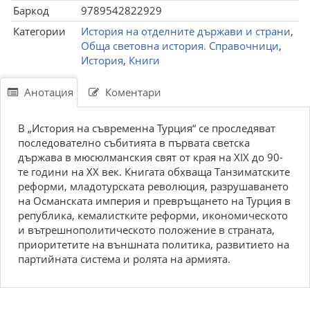
Баркод
9789542822929
Категории
История на отделните държави и страни
,
Обща световна история. Справочници
,
История
,
Книги
Анотация
Коментари
В „История на съвременна Турция“ се проследяват
последователно събитията в първата светска
държава в мюсюлманския свят от края на XIX до 90-
те години на XX век. Книгата обхваща Танзиматските
реформи, младотурската революция, разрушаването
на Османската империя и превръщането на Турция в
република, кемалистките реформи, икономическото
и вътрешнополитическото положение в страната,
приоритетите на външната политика, развитието на
партийната система и ролята на армията.