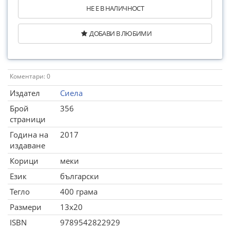
НЕ Е В НАЛИЧНОСТ
ДОБАВИ В ЛЮБИМИ
Коментари: 0
Издател
Сиела
Брой
356
страници
Година на
2017
издаване
Корици
меки
Език
български
Тегло
400 грама
Размери
13x20
ISBN
9789542822929