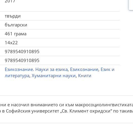
2017
твърди
български
461 грама
14x22
9789540910895
9789540910895
Езикознание. Науки за езика
,
Езикознание
,
Език и
литература
,
Хуманитарни науки
,
Книги
ни е насочил вниманието си към макросоциолингвистиката, 
 в Софийския университет „Св. Климент охридски“ по такив