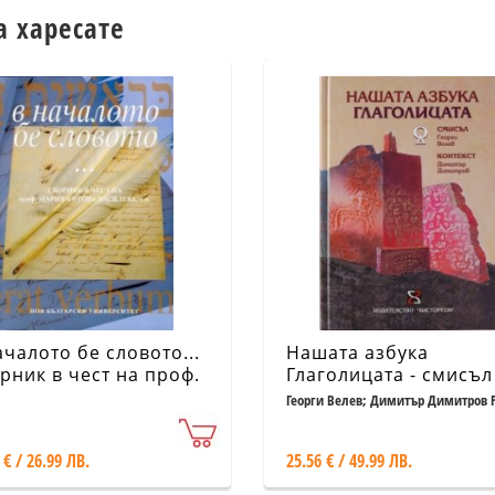
а харесате
ачалото бе словото...
Нашата азбука
рник в чест на проф.
Глаголицата - смисъл
ия Китова - Василева
контекст
Георги Велев; Димитър Димитров F
 € / 26.99 ЛВ.
25.56 € / 49.99 ЛВ.