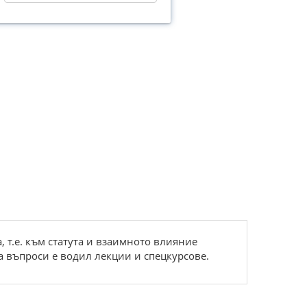
т.е. към статута и взаимното влияние
а въпроси е водил лекции и спецкурсове.