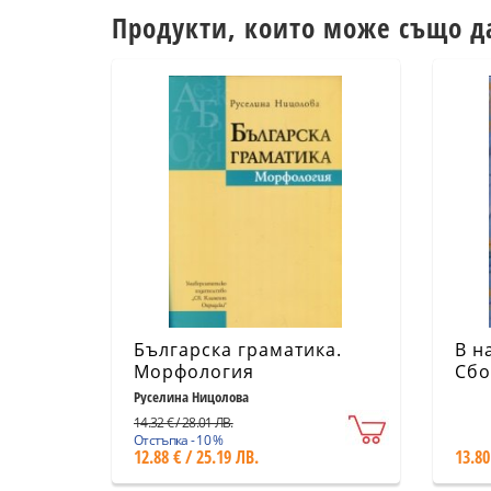
Продукти, които може също д
Българска граматика.
В н
Морфология
Сбо
Мар
Руселина Ницолова
14.32 € / 28.01 ЛВ.
Отстъпка - 10 %
12.88 € / 25.19 ЛВ.
13.80