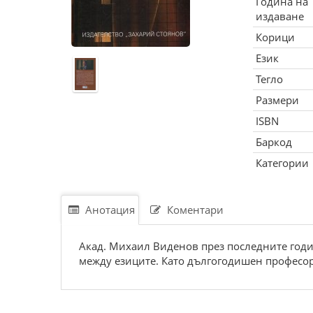
Година на
издаване
Корици
Език
Тегло
Размери
ISBN
Баркод
Категории
Анотация
Коментари
Акад. Михаил Виденов през последните годи
между езиците. Като дългогодишен професор