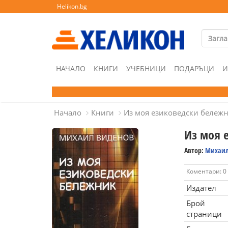
Helikon.bg
НАЧАЛО
КНИГИ
УЧЕБНИЦИ
ПОДАРЪЦИ
И
Начало
Книги
Из моя езиковедски бележ
Из моя 
Автор:
Михаил
Коментари: 0
Издател
Брой
страници