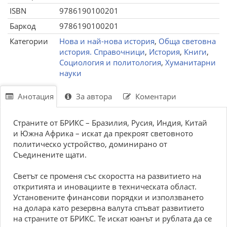
ISBN
9786190100201
Баркод
9786190100201
Категории
Нова и най-нова история
,
Обща световна
история. Справочници
,
История
,
Книги
,
Социология и политология
,
Хуманитарни
науки
Анотация
За автора
Коментари
Страните от БРИКС – Бразилия, Русия, Индия, Китай
и Южна Африка – искат да прекроят световното
политическо устройство, доминирано от
Съединените щати.
Светът се променя със скоростта на развитието на
откритията и иновациите в техническата област.
Установените финансови порядки и използването
на долара като резервна валута спъват развитието
на страните от БРИКС. Те искат юанът и рублата да се