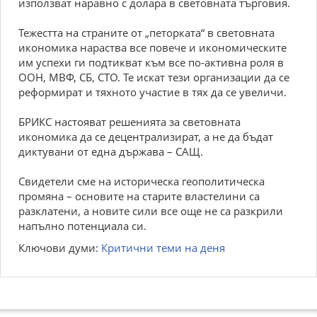
използват наравно с долара в световната търговия.
Тежестта на страните от „петорката“ в световната
икономика нараства все повече и икономическите
им успехи ги подтикват към все по-активна роля в
ООН, МВФ, СБ, СТО. Те искат тези организации да се
реформират и тяхното участие в тях да се увеличи.
БРИКС настояват решенията за световната
икономика да се децентрализират, а не да бъдат
диктувани от една държава – САЩ.
Свидетели сме на историческа геополитическа
промяна – основите на старите властелини са
разклатени, а новите сили все още не са разкрили
напълно потенциала си.
Ключови думи:
Критични теми на деня