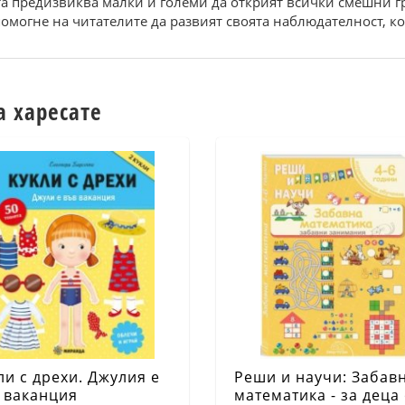
а предизвиква малки и големи да открият всички смешни г
 помогне на читателите да развият своята наблюдателност, к
а харесате
ли с дрехи. Джулия е
Реши и научи: Забав
 ваканция
математика - за деца 