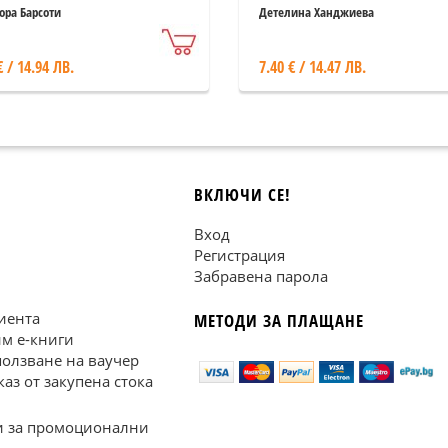
нимателна книга)
до 6 години
ора Барсоти
Детелина Ханджиева
€ / 14.94 ЛВ.
7.40 € / 14.47 ЛВ.
ВКЛЮЧИ СЕ!
Вход
Регистрация
Забравена парола
иента
МЕТОДИ ЗА ПЛАЩАНЕ
им е-книги
ползване на ваучер
каз от закупена стока
 за промоционални