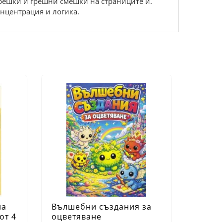
решки и грешни смешки на страниците й.
онцентрация и логика.
на
Вълшебни създания за
от 4
оцветяване