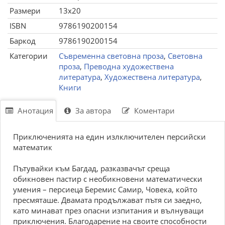
Размери
13x20
ISBN
9786190200154
Баркод
9786190200154
Категории
Съвременна световна проза
,
Световна
проза
,
Преводна художествена
литература
,
Художествена литература
,
Книги
Анотация
За автора
Коментари
Приключенията на един излключителен персийски
математик
Пътувайки към Багдад, разказвачът среща
обикновен пастир с необикновени математически
умения – персиеца Беремис Самир, Човека, който
пресмяташе. Двамата продължават пътя си заедно,
като минават през опасни изпитания и вълнуващи
приключения. Благодарение на своите способности