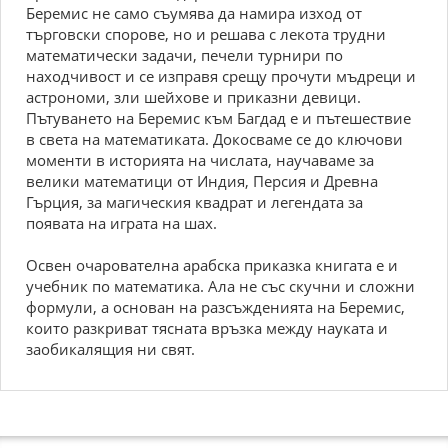
Беремис не само съумява да намира изход от
търговски спорове, но и решава с лекота трудни
математически задачи, печели турнири по
находчивост и се изправя срещу прочути мъдреци и
астрономи, зли шейхове и приказни девици.
Пътуването на Беремис към Багдад е и пътешествие
в света на математиката. Докосваме се до ключови
моменти в историята на числата, научаваме за
велики математици от Индия, Персия и Древна
Гърция, за магическия квадрат и легендата за
появата на играта на шах.
Освен очарователна арабска приказка книгата е и
учебник по математика. Ала не със скучни и сложни
формули, а основан на разсъжденията на Беремис,
които разкриват тясната връзка между науката и
заобикалящия ни свят.