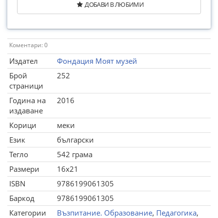
ДОБАВИ В ЛЮБИМИ
Коментари: 0
Издател
Фондация Моят музей
Брой
252
страници
Година на
2016
издаване
Корици
меки
Език
български
Тегло
542 грама
Размери
16x21
ISBN
9786199061305
Баркод
9786199061305
Категории
Възпитание. Образование
,
Педагогика
,