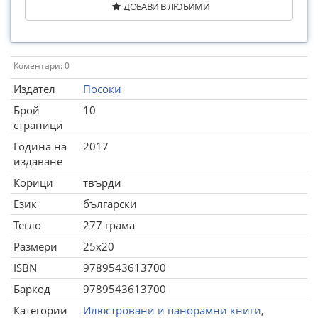
ДОБАВИ В ЛЮБИМИ
Коментари: 0
Издател
Посоки
Брой
10
страници
Година на
2017
издаване
Корици
твърди
Език
български
Тегло
277 грама
Размери
25x20
ISBN
9789543613700
Баркод
9789543613700
Категории
Илюстровани и панорамни книги
,