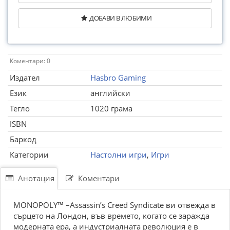
ДОБАВИ В ЛЮБИМИ
Коментари: 0
Издател
Hasbro Gaming
Език
английски
Тегло
1020 грама
ISBN
Баркод
Категории
Настолни игри
,
Игри
Анотация
Коментари
MONOPOLY™ –Assassin’s Creed Syndicate ви отвежда в
сърцето на Лондон, във времето, когато се заражда
модерната ера, а индустриалната революция е в