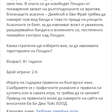
своя пик. В опита си да освободят Лондон от
покварения захват на дългогодишните си врагове,
близнаците асасини – Джейкъб и Еви Фрай трябва да
намерят нов вид банда и това ги праща на улиците.
Асасините се бият, за да извоюват власт и уважение,
разширявайки бандата и влиянието си, постепенно
поемайки контрол над Лондон.
Каква стратегия ще изберете вие, за да завоювате
територията на Лондон?
Възраст: 8+ години
Брой играчи: 2-6
Играта не съдържа правила на български език.
Съобразете се с графичните указания и правила на
кутията или в самата игра, те трябва да се запазят!
Превод на правилата може да намерите на сайта на
вносителя Ем Би Джи Тойс ЕООД.
Ключови думи:
Любими семейни игри