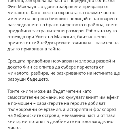
Третата, завършваща част от поредицата сблъсква
Фин Маклауд с отдавна забравени призраци от
миналото. Като шеф на охраната на голямо частно
имение на острова бившият полицай е натоварен с
разследването на бракониерството в района, което
придобива застрашителни размери. Работата му го
отвежда при Уистлър Макаскил, близък негов
приятел от тийнейджърските години и… пазител на
дълго прикривана тайна.
Срещата придобива неочакван и зловещ развой и
докато Фин се опитва да събере парчетата от
миналото, разбира, че разкриването на истината ще
разруши бъдещето.
Трите книги може да бъдат четени като
самостоятелни романи, но кумулативният им ефект
е по-мощен – характерите на героите добиват
пълнокръвни очертания, а историята и фолклорът
на Хебридските острови, неизменна част и от тази
книга, ни потапят в дълбините на това загадъчно
място.