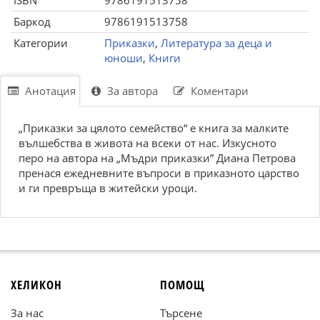
ISBN
9786191513758
Баркод
9786191513758
Категории
Приказки
,
Литература за деца и
юноши
,
Книги
Анотация
За автора
Коментари
„Приказки за цялото семейство“ е книга за малките
вълшебства в живота на всеки от нас. Изкусното
перо на автора на „Мъдри приказки” Диана Петрова
пренася ежедневните въпроси в приказното царство
и ги превръща в житейски уроци.
ХЕЛИКОН
ПОМОЩ
За нас
Търсене