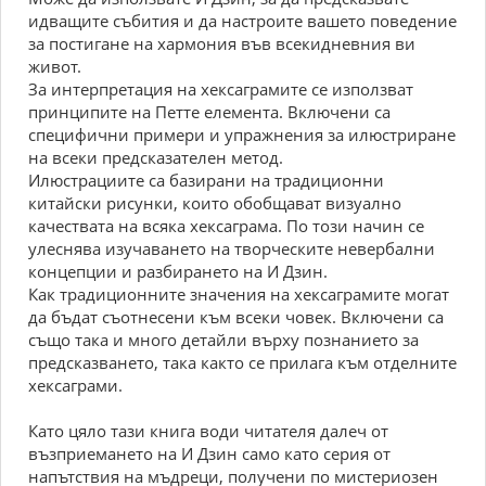
идващите събития и да настроите вашето поведение
за постигане на хармония във всекидневния ви
живот.
За интерпретация на хексаграмите се използват
принципите на Петте елемента. Включени са
специфични примери и упражнения за илюстриране
на всеки предсказателен метод.
Илюстрациите са базирани на традиционни
китайски рисунки, които обобщават визуално
качествата на всяка хексаграма. По този начин се
улеснява изучаването на творческите невербални
концепции и разбирането на И Дзин.
Как традиционните значения на хексаграмите могат
да бъдат съотнесени към всеки човек. Включени са
също така и много детайли върху познанието за
предсказването, така както се прилага към отделните
хексаграми.
Като цяло тази книга води читателя далеч от
възприемането на И Дзин само като серия от
напътствия на мъдреци, получени по мистериозен