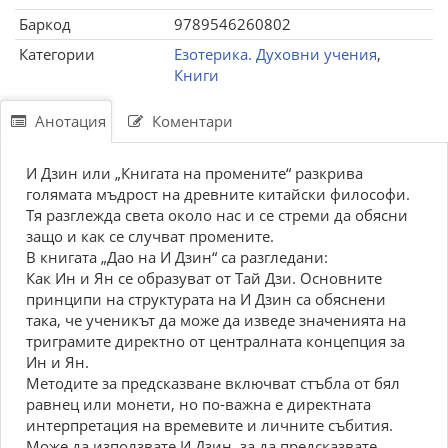
Баркод
9789546260802
Категории
Езотерика. Духовни учения
,
Книги
Анотация
Коментари
И Дзин или „Книгата на промените“ разкрива
голямата мъдрост на древните китайски философи.
Тя разглежда света около нас и се стреми да обясни
защо и как се случват промените.
В книгата „Дао на И Дзин“ са разгледани:
Как Ин и Ян се образуват от Тай Дзи. Основните
принципи на структурата на И Дзин са обяснени
така, че ученикът да може да изведе значенията на
триграмите директно от централната концепция за
Ин и Ян.
Методите за предсказване включват стъбла от бял
равнец или монети, но по-важна е директната
интерпретация на времевите и личните събития.
Може да използвате И Дзин, за да предсказвате