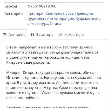
Баркод
9786190218760
Категории
Трилъри
,
Световна проза
,
Преводна
художествена литература
,
Художествена
литература
,
Книги
Анотация
За автора
Коментари
В този напрегнат и майсторски заплетен трилър
миналото отказва да си отиде докато една тайна от
студентските години на бившия полицай Сами
Киърс не бъде разкрита.
Младият Киърс, току-що завършил колеж, обикаля
Испания с приятели. Една сутрин се събужда облян в
кръв. В ръката му има нож. До него лежи тялото на
приятелката му Ана. Мъртва. Сами няма представа
какво се е случило. Ужасът заглушава мислите му… а
после той побягва.
Двайсет и две години по-късно Киърс е частен