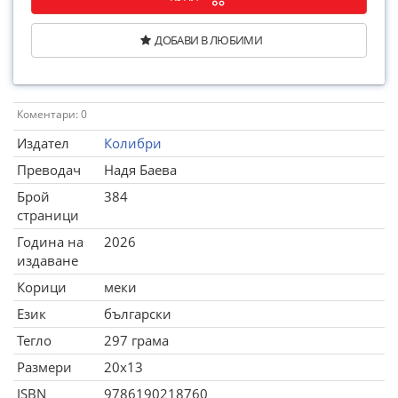
ДОБАВИ В ЛЮБИМИ
Коментари: 0
Издател
Колибри
Преводач
Надя Баева
Брой
384
страници
Година на
2026
издаване
Корици
меки
Език
български
Тегло
297 грама
Размери
20x13
ISBN
9786190218760