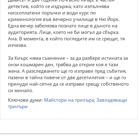
детектив, който се издържа, като изпълнява
нископлатени поръчки и води курс по
криминология във вечерно училище в Ню Йорк.
Една вечер забелязва познато лице в дъното на
аудиторията. Лице, което не би могъл да сбърка.
Ана. В момента, в който погледите им се срещат, тя
изчезва.
За Киърс няма съмнение – за да разбере истината за
онзи кошмарен ден, трябва да открие коя е тази
жена. А разследването ще го изправи пред събития,
пазени в тайна повече от две десетилетия – и ще го
принуди най-сетне да се изправи срещу собственото
си минало.
Ключови думи:
Майстори на трилъра
,
Завладяващи
трилъри