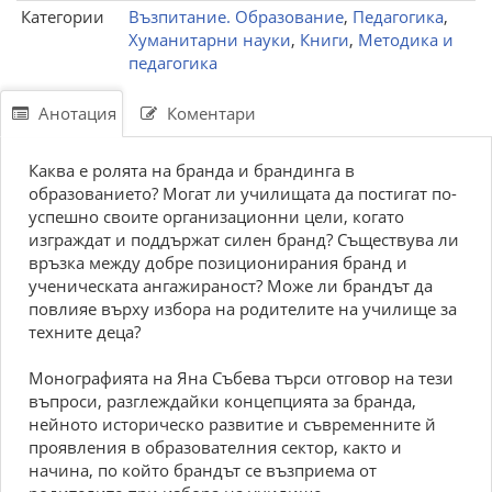
Категории
Възпитание. Образование
,
Педагогика
,
Хуманитарни науки
,
Книги
,
Методика и
педагогика
Анотация
Коментари
Каква е ролята на бранда и брандинга в
образованието? Могат ли училищата да постигат по-
успешно своите организационни цели, когато
изграждат и поддържат силен бранд? Съществува ли
връзка между добре позиционирания бранд и
ученическата ангажираност? Може ли брандът да
повлияе върху избора на родителите на училище за
техните деца?
Монографията на Яна Събева търси отговор на тези
въпроси, разглеждайки концепцията за бранда,
нейното историческо развитие и съвременните й
проявления в образователния сектор, както и
начина, по който брандът се възприема от