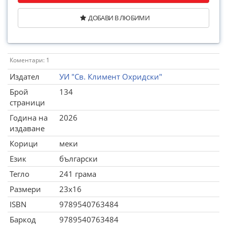
ДОБАВИ В ЛЮБИМИ
Коментари: 1
Издател
УИ "Св. Климент Охридски"
Брой
134
страници
Година на
2026
издаване
Корици
меки
Език
български
Тегло
241 грама
Размери
23x16
ISBN
9789540763484
Баркод
9789540763484