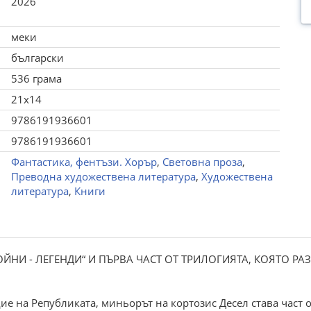
2026
меки
български
536 грама
21x14
9786191936601
9786191936601
Фантастика, фентъзи. Хорър
,
Световна проза
,
Преводна художествена литература
,
Художествена
литература
,
Книги
НИ - ЛЕГЕНДИ“ И ПЪРВА ЧАСТ ОТ ТРИЛОГИЯТА, КОЯТО РАЗ
е на Републиката, миньорът на кортозис Десел става част 