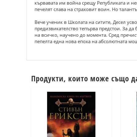
кървавата им война срещу Републиката и не
печелят слава на страховит воин. Но талантъ
Вече ученик в Школата на ситите, Десел усв
предизвикателство тепърва предстои. За да 
на всичко, научено до моментa. Сред пречис
пепелта една нова епоха на абсолютната мо
Продукти, които може също д