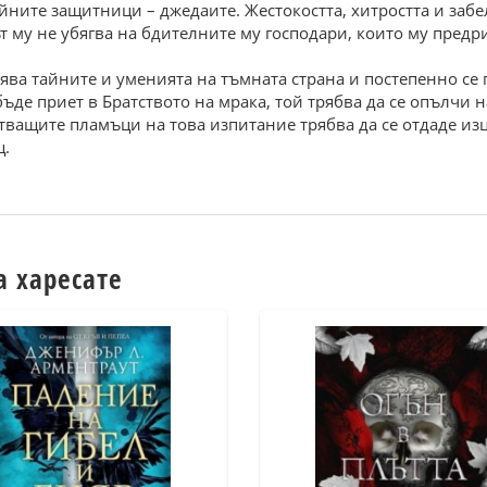
йните защитници – джедаите. Жестокостта, хитростта и заб
т му не убягва на бдителните му господари, които му предр
оява тайните и уменията на тъмната страна и постепенно се
бъде приет в Братството на мрака, той трябва да се опълчи
тващите пламъци на това изпитание трябва да се отдаде изця
щ.
а харесате