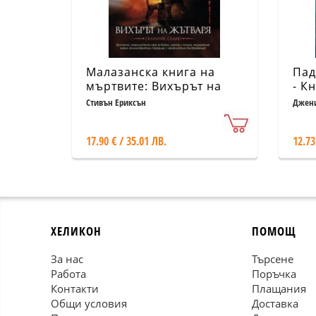
Малазанска книга на
Пад
мъртвите: Вихърът на
- Кн
жътваря/ Сказание
Стивън Ериксън
Джени
седмо
17.90 € / 35.01 ЛВ.
12.73
ХЕЛИКОН
ПОМОЩ
За нас
Търсене
Работа
Поръчка
Контакти
Плащания
Общи условия
Доставка