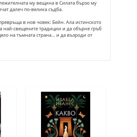
ележителната му вещина в Силата бързо му
ичат далеч по-велика съдба.
 превръща в нов човек: Бейн. Ала истинското
 на най-свещените традиции и да обърне гръб
ло на тъмната страна... и да възроди от