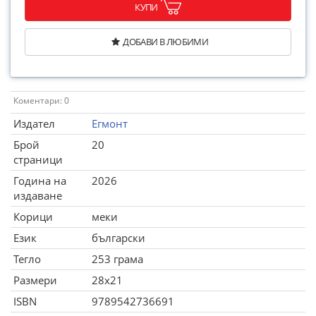
КУПИ
ДОБАВИ В ЛЮБИМИ
Коментари: 0
Издател
Егмонт
Брой
20
страници
Година на
2026
издаване
Корици
меки
Език
български
Тегло
253 грама
Размери
28x21
ISBN
9789542736691