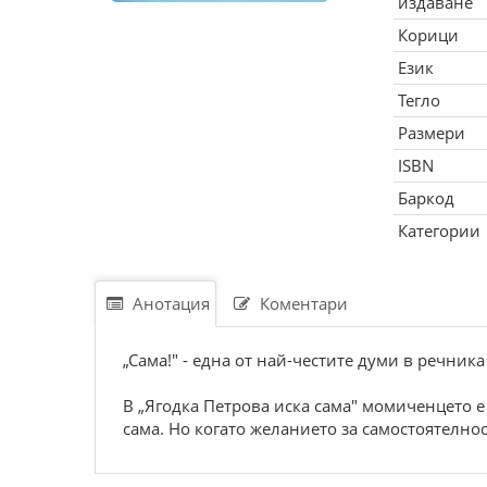
издаване
Корици
Език
Тегло
Размери
ISBN
Баркод
Категории
Анотация
Коментари
„Сама!" - една от най-честите думи в речника
В „Ягодка Петрова иска сама" момиченцето е р
сама. Но когато желанието за самостоятелно