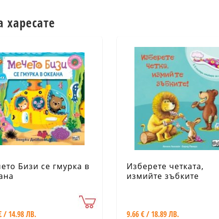
а харесате
ето Бизи се гмурка в
Изберете четката,
ана
измийте зъбките
€ / 14.98 ЛВ.
9.66 € / 18.89 ЛВ.