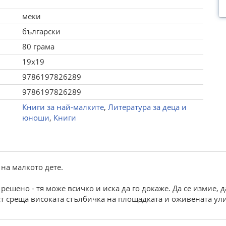
меки
български
80 грама
19x19
9786197826289
9786197826289
Книги за най-малките
,
Литература за деца и
юноши
,
Книги
 на малкото дете.
ешено - тя може всичко и иска да го докаже. Да се измие, да
ст среща високата стълбичка на площадката и оживената ули