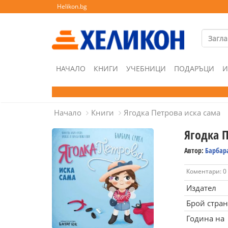
Helikon.bg
НАЧАЛО
КНИГИ
УЧЕБНИЦИ
ПОДАРЪЦИ
И
Начало
Книги
Ягодка Петрова иска сама
Ягодка 
Автор:
Барбар
Коментари: 0
Издател
Брой стра
Година на