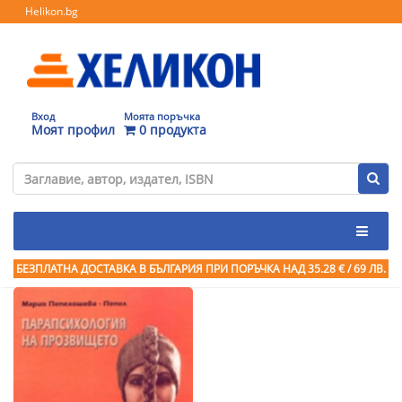
Helikon.bg
Вход
Моята поръчка
Моят профил
0 продукта
БЕЗПЛАТНА ДОСТАВКА В БЪЛГАРИЯ ПРИ ПОРЪЧКА
НАД 35.28 € / 69 ЛВ.