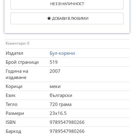
НЕ Е В НАЛИЧНОСТ
ДОБАВИ В ЛЮБИМИ
Коментари: 0
Издател
Бул-корени
Брой страници
519
Година на
2007
издаване
Корици
меки
Език
български
Тегло
720 грама
Размери
23x16.5
ISBN
9789547980266
Баркод
9789547980266