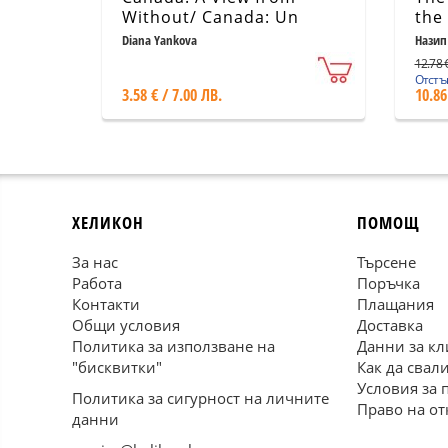
Without/ Canada: Un
the
regard d'ailleurs
Dav
Diana Yankova
Назип
12.78 €
Отстъп
3.58 € / 7.00 ЛВ.
10.86
ХЕЛИКОН
ПОМОЩ
За нас
Търсене
Работа
Поръчка
Контакти
Плащания
Общи условия
Доставка
Политика за използване на
Данни за кл
"бисквитки"
Как да свал
Условия за 
Политика за сигурност на личните
Право на от
данни