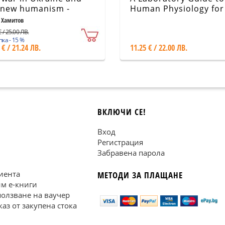
 new humanism -
Human Physiology for
id versus Goliath
Students in Medicine -
 Хамитов
part 1
 / 25.00 ЛВ.
ка - 15 %
 € / 21.24 ЛВ.
11.25 € / 22.00 ЛВ.
ВКЛЮЧИ СЕ!
Вход
Регистрация
Забравена парола
иента
МЕТОДИ ЗА ПЛАЩАНЕ
им е-книги
ползване на ваучер
каз от закупена стока