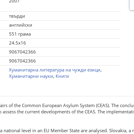
2007
твърди
английски
551 грама
24.5x16
9067042366
9067042366
Хуманитарна литература на чужди езици
,
Хуманитарни науки
,
Книги
affairs of the Common European Asylum System (CEAS). The conclu
 assess the current developments of the CEAS. The implementation
at a national level in an EU Member State are analysed. Slovakia