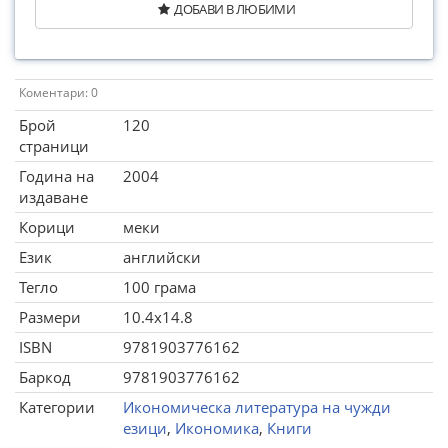
ДОБАВИ В ЛЮБИМИ
Коментари: 0
Брой
120
страници
Година на
2004
издаване
Корици
меки
Език
английски
Тегло
100 грама
Размери
10.4x14.8
ISBN
9781903776162
Баркод
9781903776162
Категории
Икономическа литература на чужди
езици
,
Икономика
,
Книги