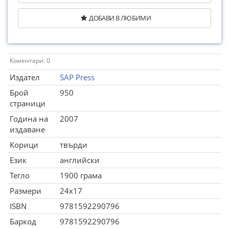
ДОБАВИ В ЛЮБИМИ
Коментари: 0
Издател
SAP Press
Брой
950
страници
Година на
2007
издаване
Корици
твърди
Език
английски
Тегло
1900 грама
Размери
24x17
ISBN
9781592290796
Баркод
9781592290796