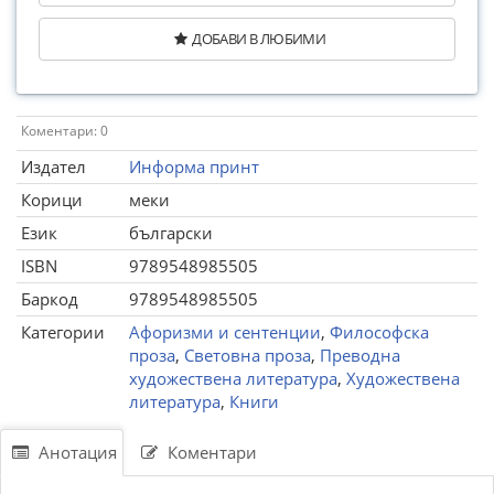
ДОБАВИ В ЛЮБИМИ
Коментари: 0
Издател
Информа принт
Корици
меки
Език
български
ISBN
9789548985505
Баркод
9789548985505
Категории
Афоризми и сентенции
,
Философска
проза
,
Световна проза
,
Преводна
художествена литература
,
Художествена
литература
,
Книги
Анотация
Коментари