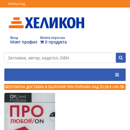
Helikon.bg
Вход
Моята поръчка
Моят профил
0 продукта
БЕЗПЛАТНА ДОСТАВКА В БЪЛГАРИЯ ПРИ ПОРЪЧКА
НАД 35.28 € / 69 ЛВ.