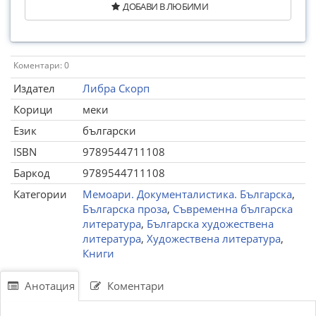
ДОБАВИ В ЛЮБИМИ
Коментари: 0
Издател
Либра Скорп
Корици
меки
Език
български
ISBN
9789544711108
Баркод
9789544711108
Категории
Мемоари. Документалистика. Българска
,
Българска проза
,
Съвременна българска
литература
,
Българска художествена
литература
,
Художествена литература
,
Книги
Анотация
Коментари