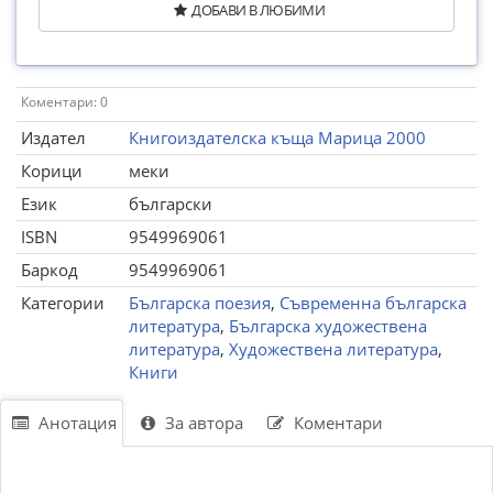
ДОБАВИ В ЛЮБИМИ
Коментари: 0
Издател
Книгоиздателска къща Марица 2000
Корици
меки
Език
български
ISBN
9549969061
Баркод
9549969061
Категории
Българска поезия
,
Съвременна българска
литература
,
Българска художествена
литература
,
Художествена литература
,
Книги
Анотация
За автора
Коментари