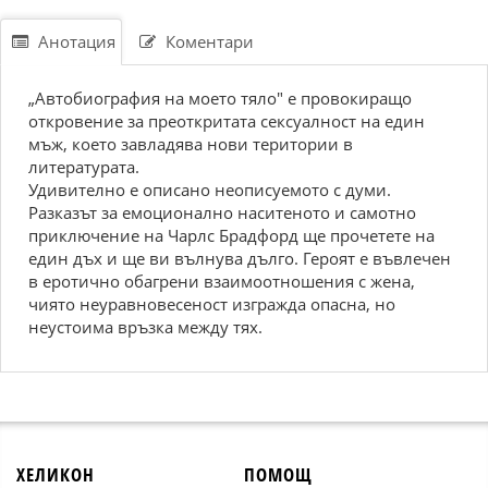
Анотация
Коментари
„Автобиография на моето тяло" е провокиращо
откровение за преоткритата сексуалност на един
мъж, което завладява нови територии в
литературата.
Удивително е описано неописуемото с думи.
Разказът за емоционално наситеното и самотно
приключение на Чарлс Брадфорд ще прочетете на
един дъх и ще ви вълнува дълго. Героят е въвлечен
в еротично обагрени взаимоотношения с жена,
чиято неуравновесеност изгражда опасна, но
неустоима връзка между тях.
ХЕЛИКОН
ПОМОЩ