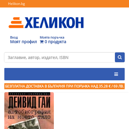
Helikon.bg
Вход
Моята поръчка
Моят профил
0 продукта
БЕЗПЛАТНА ДОСТАВКА В БЪЛГАРИЯ ПРИ ПОРЪЧКА
НАД 35.28 € / 69 ЛВ.