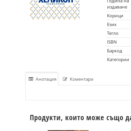
Година на
издаване
Корици
Език
Тегло
ISBN
Баркод
Категории
Анотация
Коментари
Продукти, които може също д