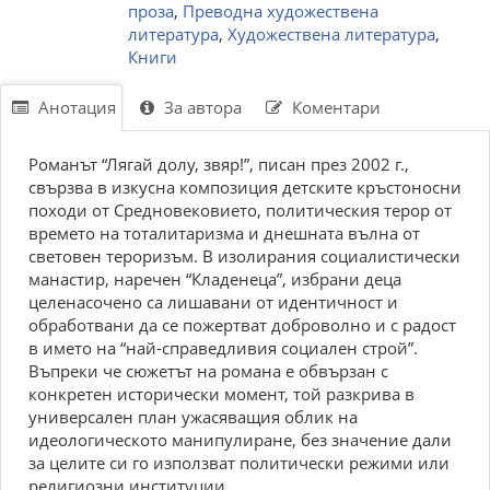
проза
,
Преводна художествена
литература
,
Художествена литература
,
Книги
Анотация
За автора
Коментари
Романът “Лягай долу, звяр!”, писан през 2002 г.,
свързва в изкусна композиция детските кръстоносни
походи от Средновековието, политическия терор от
времето на тоталитаризма и днешната вълна от
световен тероризъм. В изолирания социалистически
манастир, наречен “Кладенеца”, избрани деца
целенасочено са лишавани от идентичност и
обработвани да се пожертват доброволно и с радост
в името на “най-справедливия социален строй”.
Въпреки че сюжетът на романа е обвързан с
конкретен исторически момент, той разкрива в
универсален план ужасяващия облик на
идеологическото манипулиране, без значение дали
за целите си го използват политически режими или
религиозни институции.