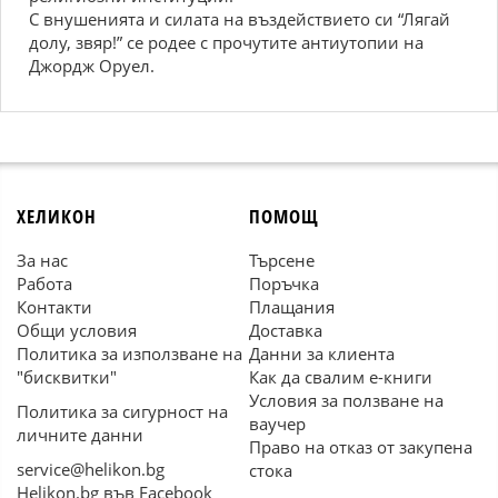
С внушенията и силата на въздействието си “Лягай
долу, звяр!” се родее с прочутите антиутопии на
Джордж Оруел.
ХЕЛИКОН
ПОМОЩ
За нас
Търсене
Работа
Поръчка
Контакти
Плащания
Общи условия
Доставка
Политика за използване на
Данни за клиента
"бисквитки"
Как да свалим е-книги
Условия за ползване на
Политика за сигурност на
ваучер
личните данни
Право на отказ от закупена
service@helikon.bg
стока
Helikon.bg във Facebook