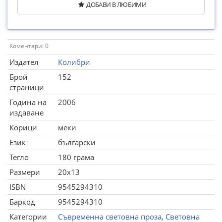
ДОБАВИ В ЛЮБИМИ
Коментари: 0
Издател
Колибри
Брой
152
страници
Година на
2006
издаване
Корици
меки
Език
български
Тегло
180 грама
Размери
20x13
ISBN
9545294310
Баркод
9545294310
Категории
Съвременна световна проза
,
Световна