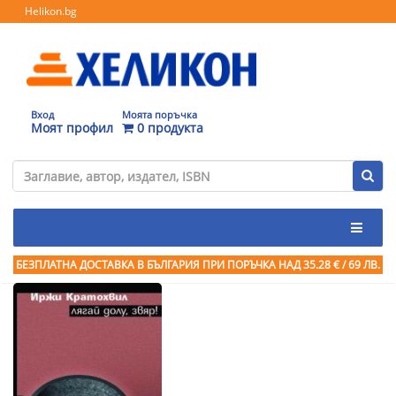
Helikon.bg
Вход
Моята поръчка
Моят профил
0 продукта
БЕЗПЛАТНА ДОСТАВКА В БЪЛГАРИЯ ПРИ ПОРЪЧКА
НАД 35.28 € / 69 ЛВ.