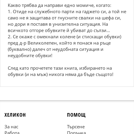
Какво трябва да направи едно момиче, когато:
1. Отиде на служебното парти на гаджето си, а той не
само не я защитава от гнусните свалки на шефа си,
но дори я поставя в унизителна ситуация. На
всичкото отгоре обувките й убиват до сълзи…
2. Се окаже с омекнали колене (и стискащи обувки)
пред д-р Великолепен, който я понася на ръце
(буквално) далеч от неудобната ситуация и
неудобните обувки!
След като прочетете тази книга, избирането на
обувки (и на мъж) никога няма да бъде същото!
ХЕЛИКОН
ПОМОЩ
За нас
Търсене
Работа
Поръчка