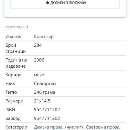
ДОБАВИ В ЛЮБИМИ
Коментари: 1
Издател
Кръгозор
Брой
284
страници
Година на
2006
издаване
Корици
меки
Език
български
Тегло
246 грама
Размери
21x14.5
ISBN
9547711202
Баркод
9547711202
Категории
Дамска проза. /чиклит/
,
Световна проза
,