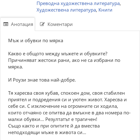
Преводна художествена литература
,
Художествена литература
,
Книги
Анотация
Коментари
Мъж и обувки по мярка
Какво е общото между мъжете и обувките?
Причиняват жестоки рани, ако не са избрани по
мярка.
И Роузи знае това най-добре.
Тя харесва своя хубав, спокоен дом, своя стабилен
приятел и подредения си и уютен живот. Харесва и
себе си. С изключение на огромните си ходила,
които отчаяно се опитва да вмъкне в два номера по-
малки обувки… Резултатът е трагичен!
Също както и при опитите й да вмества
неподходящи мъже в живота си…