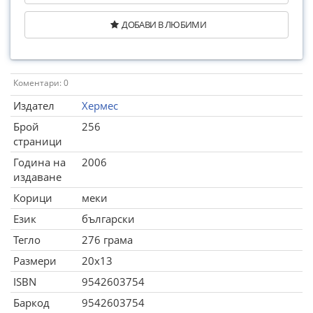
ДОБАВИ В ЛЮБИМИ
Коментари: 0
Издател
Хермес
Брой
256
страници
Година на
2006
издаване
Корици
меки
Език
български
Тегло
276 грама
Размери
20x13
ISBN
9542603754
Баркод
9542603754