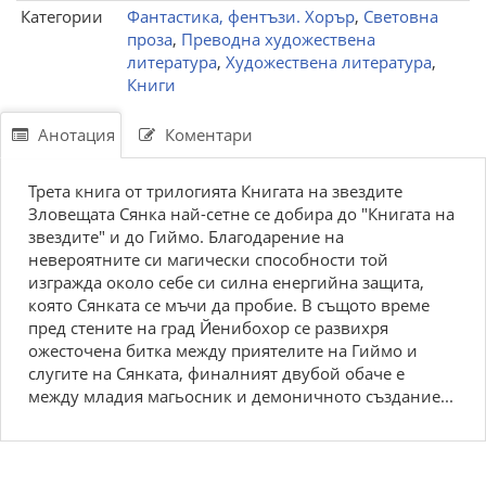
Категории
Фантастика, фентъзи. Хорър
,
Световна
проза
,
Преводна художествена
литература
,
Художествена литература
,
Книги
Анотация
Коментари
Трета книга от трилогията Книгата на звездите
Зловещата Сянка най-сетне се добира до "Книгата на
звездите" и до Гиймо. Благодарение на
невероятните си магически способности той
изгражда около себе си силна енергийна защита,
която Сянката се мъчи да пробие. В същото време
пред стените на град Йенибохор се развихря
ожесточена битка между приятелите на Гиймо и
слугите на Сянката, финалният двубой обаче е
между младия магьосник и демоничното създание...